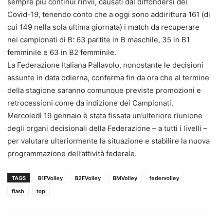
sempre più continui rinvii, causati dal diffondersi del
Covid-19, tenendo conto che a oggi sono addirittura 161 (di
cui 149 nella sola ultima giornata) i match da recuperare
nei campionati di B: 63 partite in B maschile, 35 in B1
femminile e 63 in B2 femminile.
La Federazione Italiana Pallavolo, nonostante le decisioni
assunte in data odierna, conferma fin da ora che al termine
della stagione saranno comunque previste promozioni e
retrocessioni come da indizione dei Campionati.
Mercoledì 19 gennaio è stata fissata un’ulteriore riunione
degli organi decisionali della Federazione – a tutti i livelli –
per valutare ulteriormente la situazione e stabilire la nuova
programmazione dell’attività federale.
TAGS
B1FVolley
B2FVolley
BMVolley
federvolley
flash
top