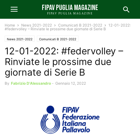
FIPAV PUGLIA MAGAZINE
FIPAV PUGLIA MAGAZINE
Home
News 2021-2022
Comunicati B 2021-2022
12-01-2022:
#federvolley – Rinviate le prossime due giornate di Serie B
News 2021-2022
Comunicati B 2021-2022
12-01-2022: #federvolley –
Nazionali e Internazionali 2021-2022
Rinviate le prossime due
giornate di Serie B
By
Fabrizio D'Alessandro
-
Gennaio 12, 2022