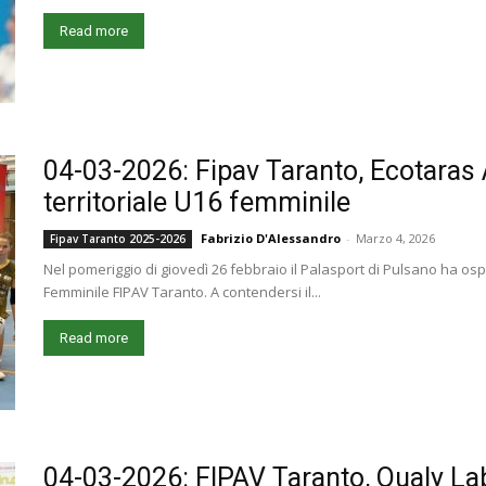
Read more
04-03-2026: Fipav Taranto, Ecotaras A
territoriale U16 femminile
Fabrizio D'Alessandro
-
Marzo 4, 2026
Fipav Taranto 2025-2026
Nel pomeriggio di giovedì 26 febbraio il Palasport di Pulsano ha osp
Femminile FIPAV Taranto. A contendersi il...
Read more
04-03-2026: FIPAV Taranto, Qualy La