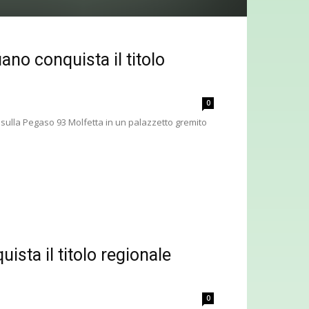
no conquista il titolo
0
sulla Pegaso 93 Molfetta in un palazzetto gremito
sta il titolo regionale
0