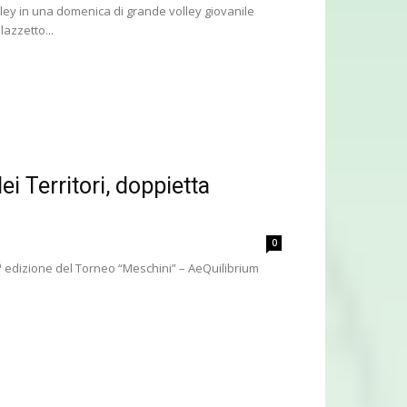
ley in una domenica di grande volley giovanile
azzetto...
i Territori, doppietta
0
4ª edizione del Torneo “Meschini” – AeQuilibrium