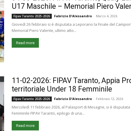
U17 Maschile – Memorial Piero Vale
Fabrizio D'Alessandro
-
Marzo 4, 2026
Fipav Taranto 2025-2026
Giovedì 26 febbraio si è disputata a Leporano la Finale del Campion
Memorial Piero Valente, ultimo atto...
Read more
11-02-2026: FIPAV Taranto, Appia P
territoriale Under 18 Femminile
Fabrizio D'Alessandro
-
Febbraio 12, 2026
Fipav Taranto 2025-2026
Mercoledì 11 febbraio 2026, al Palasport di Mesagne, si è disputata
Femminile FIPAV Taranto, epilogo di una...
Read more