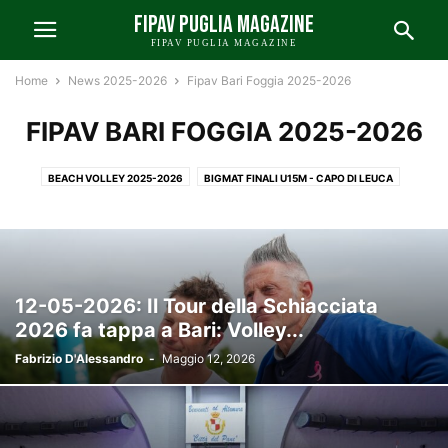
FIPAV PUGLIA MAGAZINE
FIPAV PUGLIA MAGAZINE
Home
News 2025-2026
Fipav Bari Foggia 2025-2026
FIPAV BARI FOGGIA 2025-2026
BEACH VOLLEY 2025-2026
BIGMAT FINALI U15M - CAPO DI LEUCA
FIPAV BARI FOGGIA 2025-2026
FIPAV LECCE 2025-2026
FIPAV TARANTO 2025-2026
NAZIONALI E INERNAZIONALI 2025-2026
NEWS FIPAV PUGLIA 2025-2026
PUNTO SUI CAMPIONATI 2025-2026
12-05-2026: Il Tour della Schiacciata
2026 fa tappa a Bari: Volley...
Fabrizio D'Alessandro
-
Maggio 12, 2026