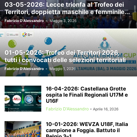
03-05-2026: Lecce trionfa al Trofeo dei
Territori, doppietta maschile e femminile...
Fabrizio D'Alessandro
-
Maggio 3, 2026
01-05-2026: Trofeo dei Territori 2026,
tutti i convocati delle selezioni territoriali
Fabrizio D'Alessandro
-
Maggio 1, 2026
16-04-2026: Castellana Grotte
ospita le Finali Regionali U17M e
U16F
Fabrizio D'Alessandro
-
Aprile 16, 2026
10-01-2026: WEVZA U18F, Italia
campione a Foggia. Battuto il
Belgio 3–1,...