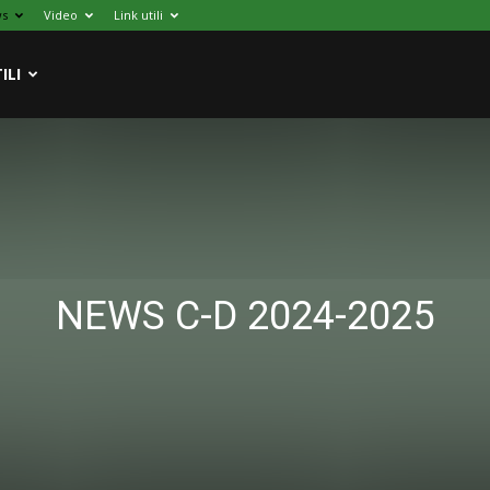
s
Video
Link utili
ILI
NEWS C-D 2024-2025