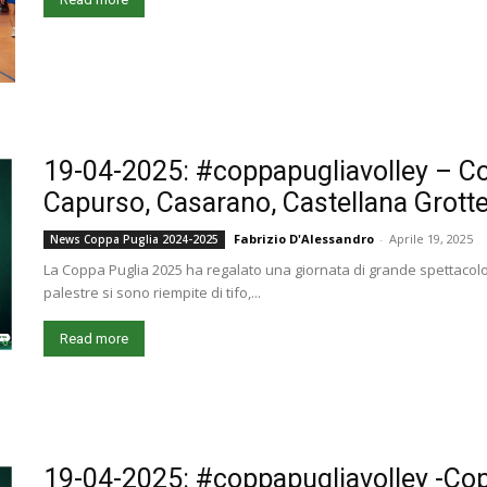
19-04-2025: #coppapugliavolley – C
Capurso, Casarano, Castellana Grott
Fabrizio D'Alessandro
-
Aprile 19, 2025
News Coppa Puglia 2024-2025
La Coppa Puglia 2025 ha regalato una giornata di grande spettacolo 
palestre si sono riempite di tifo,...
Read more
19-04-2025: #coppapugliavolley -Cop