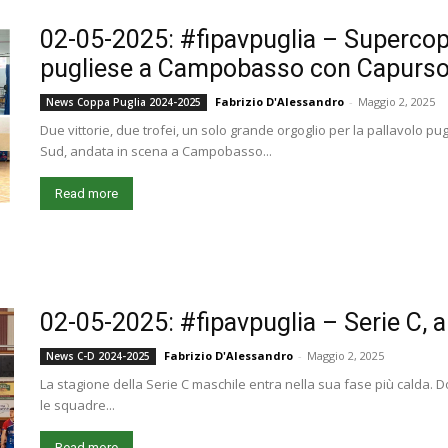
02-05-2025: #fipavpuglia – Supercop
pugliese a Campobasso con Capurso 
Fabrizio D'Alessandro
-
Maggio 2, 2025
News Coppa Puglia 2024-2025
Due vittorie, due trofei, un solo grande orgoglio per la pallavolo 
Sud, andata in scena a Campobasso...
Read more
02-05-2025: #fipavpuglia – Serie C, al 
Fabrizio D'Alessandro
-
Maggio 2, 2025
News C-D 2024-2025
La stagione della Serie C maschile entra nella sua fase più calda. D
le squadre...
Read more