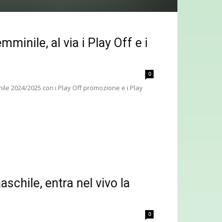
minile, al via i Play Off e i
0
ile 2024/2025 con i Play Off promozione e i Play
schile, entra nel vivo la
0