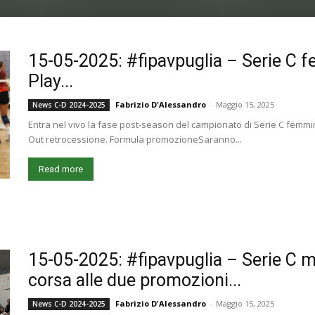
15-05-2025: #fipavpuglia – Serie C fem
Play...
Fabrizio D'Alessandro
-
Maggio 15, 2025
News C-D 2024-2025
Entra nel vivo la fase post-season del campionato di Serie C femmin
Out retrocessione. Formula promozioneSaranno...
Read more
15-05-2025: #fipavpuglia – Serie C ma
corsa alle due promozioni...
Fabrizio D'Alessandro
-
Maggio 15, 2025
News C-D 2024-2025