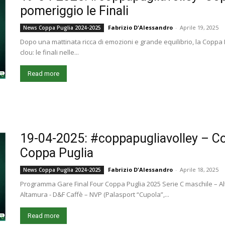
pomeriggio le Finali
Fabrizio D'Alessandro
-
Aprile 19, 2025
News Coppa Puglia 2024-2025
Dopo una mattinata ricca di emozioni e grande equilibrio, la Coppa 
clou: le finali nelle...
Read more
19-04-2025: #coppapugliavolley – Co
Coppa Puglia
Fabrizio D'Alessandro
-
Aprile 18, 2025
News Coppa Puglia 2024-2025
Programma Gare Final Four Coppa Puglia 2025 Serie C maschile – Alt
Altamura - D&F Caffè – NVP (Palasport “Cupola”,...
Read more