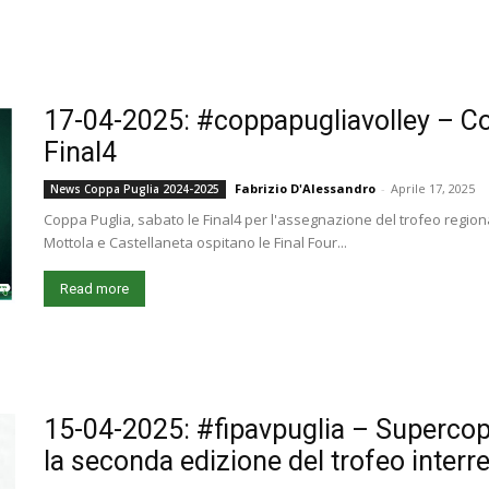
17-04-2025: #coppapugliavolley – Co
Final4
Fabrizio D'Alessandro
-
Aprile 17, 2025
News Coppa Puglia 2024-2025
Coppa Puglia, sabato le Final4 per l'assegnazione del trofeo regional
Mottola e Castellaneta ospitano le Final Four...
Read more
15-04-2025: #fipavpuglia – Superco
la seconda edizione del trofeo interr