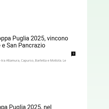
oppa Puglia 2025, vincono
e e San Pancrazio
0
tra Altamura, Capurso, Barletta e Mottola. Le
pa Puglia 2025, nel