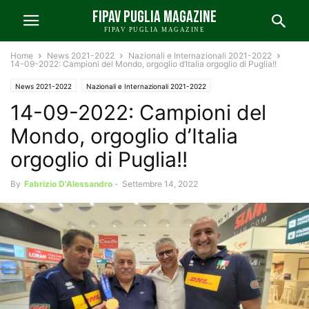
FIPAV PUGLIA MAGAZINE
FIPAV PUGLIA MAGAZINE
Home
News 2021-2022
Nazionali e Internazionali 2021-2022
14-09-2022: Campioni del Mondo, orgoglio d’Italia orgoglio di Puglia!!
News 2021-2022
Nazionali e Internazionali 2021-2022
14-09-2022: Campioni del
News FIPAV Puglia 2021-2022
Mondo, orgoglio d’Italia
orgoglio di Puglia!!
By
Fabrizio D'Alessandro
-
Settembre 14, 2022