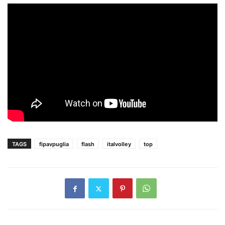
TAGS
fipavpuglia
flash
italvolley
top