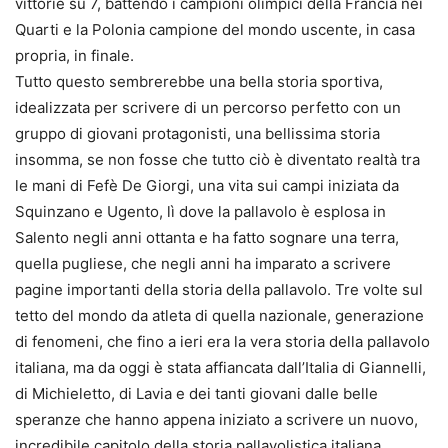
vittorie su 7, battendo i campioni olimpici della Francia nei
Quarti e la Polonia campione del mondo uscente, in casa
propria, in finale.
Tutto questo sembrerebbe una bella storia sportiva,
idealizzata per scrivere di un percorso perfetto con un
gruppo di giovani protagonisti, una bellissima storia
insomma, se non fosse che tutto ciò è diventato realtà tra
le mani di Fefè De Giorgi, una vita sui campi iniziata da
Squinzano e Ugento, lì dove la pallavolo è esplosa in
Salento negli anni ottanta e ha fatto sognare una terra,
quella pugliese, che negli anni ha imparato a scrivere
pagine importanti della storia della pallavolo. Tre volte sul
tetto del mondo da atleta di quella nazionale, generazione
di fenomeni, che fino a ieri era la vera storia della pallavolo
italiana, ma da oggi è stata affiancata dall’Italia di Giannelli,
di Michieletto, di Lavia e dei tanti giovani dalle belle
speranze che hanno appena iniziato a scrivere un nuovo,
incredibile capitolo della storia pallavolistica italiana.