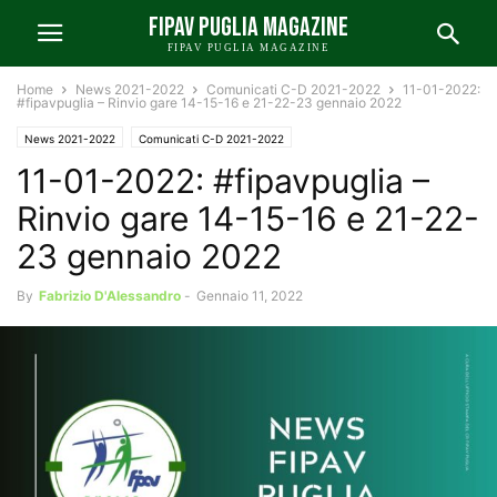
FIPAV PUGLIA MAGAZINE
FIPAV PUGLIA MAGAZINE
Home
News 2021-2022
Comunicati C-D 2021-2022
11-01-2022:
#fipavpuglia – Rinvio gare 14-15-16 e 21-22-23 gennaio 2022
News 2021-2022
Comunicati C-D 2021-2022
11-01-2022: #fipavpuglia –
News FIPAV Puglia 2021-2022
Rinvio gare 14-15-16 e 21-22-
23 gennaio 2022
By
Fabrizio D'Alessandro
-
Gennaio 11, 2022