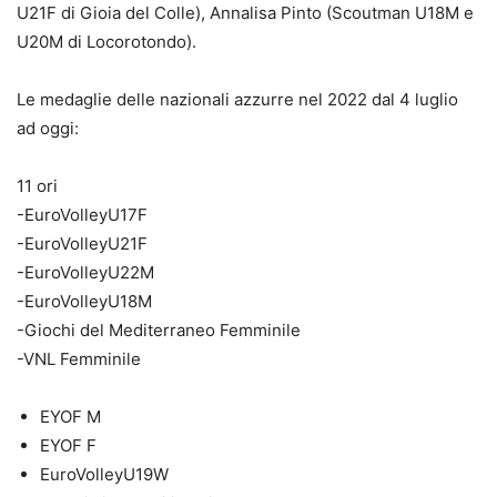
U21F di Gioia del Colle), Annalisa Pinto (Scoutman U18M e
U20M di Locorotondo).
Le medaglie delle nazionali azzurre nel 2022 dal 4 luglio
ad oggi:
11 ori
-EuroVolleyU17F
-EuroVolleyU21F
-EuroVolleyU22M
-EuroVolleyU18M
-Giochi del Mediterraneo Femminile
-VNL Femminile
EYOF M
EYOF F
EuroVolleyU19W