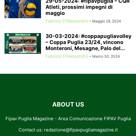
29-05-2024: #fipavpuglia – CQR
Atleti, prossimi impegni di
maggio
Fabrizio D'Alessandro
-
Maggio 29, 2024
30-03-2024: #coppapugliavolley
– Coppa Puglia 23/24, vincono
Monteroni, Mesagne, Palo del...
Fabrizio D'Alessandro
-
Marzo 30, 2024
ABOUT US
Fipav Puglia Magazine - Area Comunicazione FIPAV Puglia
Contact us:
redazione@fipavpugliamagazine.it