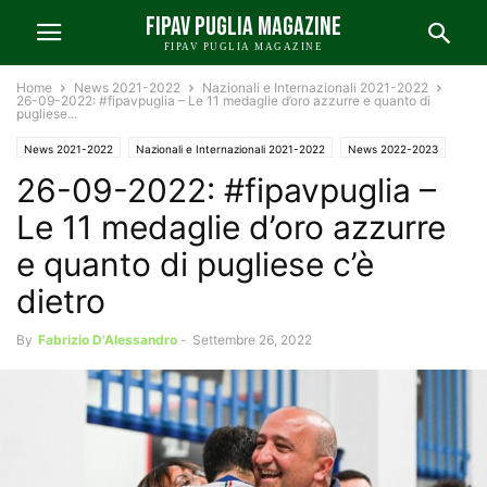
FIPAV PUGLIA MAGAZINE
FIPAV PUGLIA MAGAZINE
Home
News 2021-2022
Nazionali e Internazionali 2021-2022
26-09-2022: #fipavpuglia – Le 11 medaglie d’oro azzurre e quanto di
pugliese...
News 2021-2022
Nazionali e Internazionali 2021-2022
News 2022-2023
26-09-2022: #fipavpuglia –
Nazionali e Internazionali 2022-2023
News FIPAV Puglia 2021-2022
News FIPAV Puglia 2022-2023
Le 11 medaglie d’oro azzurre
e quanto di pugliese c’è
dietro
By
Fabrizio D'Alessandro
-
Settembre 26, 2022