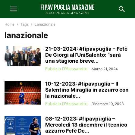
FIPAV PUGLIA MAGAZINE
FIPAV PUGLIA MAGAZINE
Home
Tags
Lanazionale
lanazionale
21-03-2024: #fipavpuglia – Fefè
De Giorgi all’UniSalento: “sarà
una stagione breve...
Fabrizio D'Alessandro
-
Marzo 21, 2024
10-12-2023: #fipavpuglia – Il
Salentino Miraglia in azzurro con
la nazionale...
Fabrizio D'Alessandro
-
Dicembre 10, 2023
08-12-2023: #fipavpuglia –
Mercoledì 13 dicembre il tecnico
azzurro Fefè De...