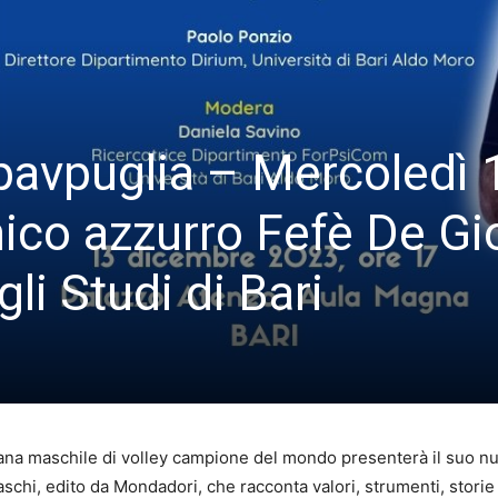
pavpuglia – Mercoledì 
nico azzurro Fefè De Gi
gli Studi di Bari
ana maschile di volley campione del mondo presenterà il suo nuov
hi, edito da Mondadori, che racconta valori, strumenti, storie