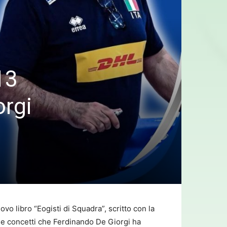
13
orgi
o libro “Eogisti di Squadra”, scritto con la
 e concetti che Ferdinando De Giorgi ha