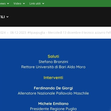
News
Video
Link utili
ILI
2024
08-12-2023: #fipavpuglia – Mercoledì 13 dicembre il tecnico azzurro Fefè