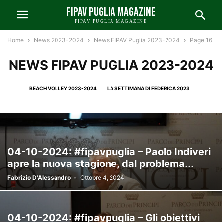
FIPAV PUGLIA MAGAZINE
FIPAV PUGLIA MAGAZINE
Home
News 2023-2024
News FIPAV Puglia 2023-2024
Page 16
NEWS FIPAV PUGLIA 2023-2024
BEACH VOLLEY 2023-2024
LA SETTIMANA DI FEDERICA 2023
LO ZOOM DI FIPAV PUGLIA 2023-2024
NAZIONALI E INTERNAZIONALI 2023-2024
NEWS A 2023-2024
NEWS B 2023-2024
NEWS C-D 2023-2024
NEWS FIPAV BARI-FOGGIA 2023-2024
NEWS FIPAV LECCE 2023-2024
04-10-2024: #fipavpuglia – Paolo Indiveri
NEWS FIPAV PUGLIA 2023-2024
NEWS FIPAV TARANTO 2023-2024
apre la nuova stagione, dal problema...
PUNTO SUI CAMPIONATI 2023-2024
VOLLEY GIOVANILE 2023-2024
Fabrizio D'Alessandro
-
Ottobre 4, 2024
04-10-2024: #fipavpuglia – Gli obiettivi