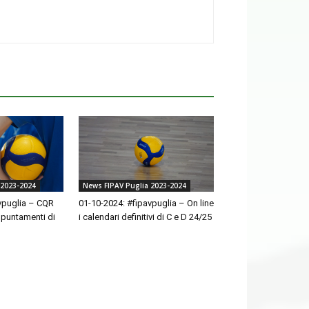
 2023-2024
News FIPAV Puglia 2023-2024
vpuglia – CQR
01-10-2024: #fipavpuglia – On line
ppuntamenti di
i calendari definitivi di C e D 24/25