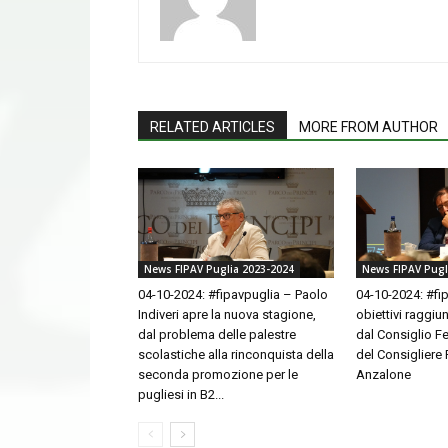
RELATED ARTICLES
MORE FROM AUTHOR
News FIPAV Puglia 2023-2024
News FIPAV Pugl
04-10-2024: #fipavpuglia – Paolo
04-10-2024: #fip
Indiveri apre la nuova stagione,
obiettivi raggiu
dal problema delle palestre
dal Consiglio Fe
scolastiche alla rinconquista della
del Consigliere
seconda promozione per le
Anzalone
pugliesi in B2...