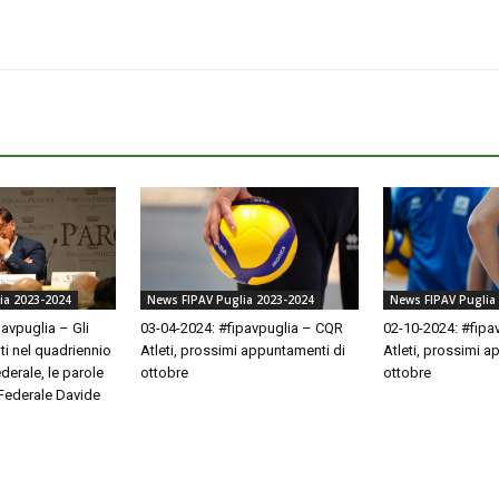
News FIPAV Puglia 2023-2024
News FIPAV Puglia
ia 2023-2024
03-04-2024: #fipavpuglia – CQR
02-10-2024: #fipa
avpuglia – Gli
Atleti, prossimi appuntamenti di
Atleti, prossimi a
nti nel quadriennio
ottobre
ottobre
derale, le parole
 Federale Davide