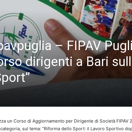
avpuglia – FIPAV Puglia
so dirigenti a Bari sul
Sport”
zza un Corso di Aggiornamento per Dirigente di Società FIPAV 202
categoria, sul tema: “Riforma dello Sport: il Lavoro Sportivo dopo 