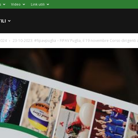
s
Video
Link utili
ILI
2024
23-10-2023: #fipavpuglia – FIPAV Puglia, il 19 novembre Corso dirigenti a 