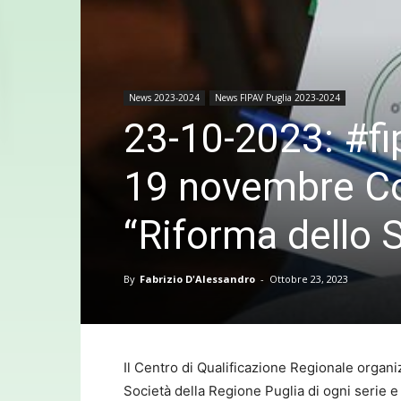
News 2023-2024
News FIPAV Puglia 2023-2024
23-10-2023: #fip
19 novembre Cor
“Riforma dello 
By
Fabrizio D'Alessandro
-
Ottobre 23, 2023
Il Centro di Qualificazione Regionale organi
Società della Regione Puglia di ogni serie e 