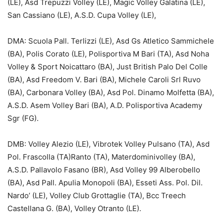
(LE), Asd Trepuzzi Volley (LE), Magic Volley Galatina (LE),
San Cassiano (LE), A.S.D. Cupa Volley (LE),
DMA: Scuola Pall. Terlizzi (LE), Asd Gs Atletico Sammichele
(BA), Polis Corato (LE), Polisportiva M Bari (TA), Asd Noha
Volley & Sport Noicattaro (BA), Just British Palo Del Colle
(BA), Asd Freedom V. Bari (BA), Michele Caroli Srl Ruvo
(BA), Carbonara Volley (BA), Asd Pol. Dinamo Molfetta (BA),
A.S.D. Asem Volley Bari (BA), A.D. Polisportiva Academy
Sgr (FG).
DMB: Volley Alezio (LE), Vibrotek Volley Pulsano (TA), Asd
Pol. Frascolla (TA)Ranto (TA), Materdominivolley (BA),
A.S.D. Pallavolo Fasano (BR), Asd Volley 99 Alberobello
(BA), Asd Pall. Apulia Monopoli (BA), Esseti Ass. Pol. Dil.
Nardo’ (LE), Volley Club Grottaglie (TA), Bcc Treech
Castellana G. (BA), Volley Otranto (LE).