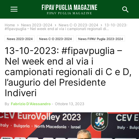
FIPAV PUGLIA MAGAZINE
FIPAV PUGLIA MAGAZINE
Home
News 2023-2024
News C-D 2023-2024
13-10-2023:
#fipavpuglia – Nel week end al via i campionati regionali di...
News 2023-2024
News C-D 2023-2024
News FIPAV Puglia 2023-2024
13-10-2023: #fipavpuglia –
Punto sui Campionati 2023-2024
Nel week end al via i
campionati regionali di C e D,
l’augurio del Presidente
Indiveri
By
Fabrizio D'Alessandro
-
Ottobre 13, 2023