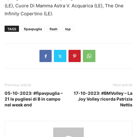
(LE), Cuore Di Mamma Astra V. Acquarica (LE), The One
Infinity Copertino (LE).
TAGS
fipavpuglia
flash
top
Previous article
Next article
05-10-2023: #fipavpuglia –
17-10-2023: #BMVolley – La
21 le pugliesi di B in campo
Joy Volley ricorda Patrizia
nel week end
Nettis