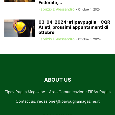
Federale,...
Fabrizio D'Alessandro
-
Ottobre 4, 2024
03-04-2024: #fipavpuglia – CQR
Atleti, prossimi appuntamenti di
ottobre
Fabrizio D'Alessandro
-
Ottobre 3, 2024
ABOUT US
Fipav Puglia Magazine - Area Comunicazione FIPAV Puglia
Contact us:
redazione@fipavpugliamagazine.it