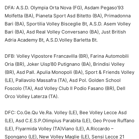
DFA: A.S.D. Olympia Orta Nova (FG), Asdam Pegaso’93
Molfetta (BA), Pianeta Sport Asd Bitetto (BA), Primadonna
Bari (BA), Sportilia Volley Bisceglie Bt, A.S.D. Asem Volley
Bari (BA), Asd Real Volley Conversano (BA), Just British
Adria Academy Bt, A.S.D.Volley Barletta Bt.
DFB: Volley Vipostore Francavilla (BR), Farina Automobili
Oria (BR), Joker Uisp’80 Putignano (BA), Brindisi Volley
(BR), Asd Pall. Apulia Monopoli (BA), Sport & Friends Volley
(LE), Pallavolo Massafra (TA), Asd Pol. Golden School
Foscolo (TA), Asd Volley Club Il Podio Fasano (BR), Dell
Orco Volley Laterza (TA).
DFC: Co.Ge.Qu Ve.Ra. Volley (LE), Bee Volley Lecce Asd
(LE), Asd C.E.S.P.Olimpius Parabita (LE), Geo Prove Ruffano
(LE), Flyarmida Volley (TA)Viano (LE), A.Riccardo –
Spongano (LE), New Volley Maglie (LE), Sensi Lecce 21