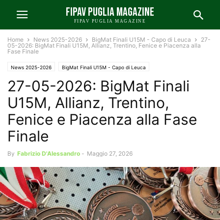
FIPAV PUGLIA MAGAZINE
FIPAV PUGLIA MAGAZINE
Home
News 2025-2026
BigMat Finali U15M - Capo di Leuca
27-
05-2026: BigMat Finali U15M, Allianz, Trentino, Fenice e Piacenza alla
Fase Finale
News 2025-2026
BigMat Finali U15M - Capo di Leuca
27-05-2026: BigMat Finali
U15M, Allianz, Trentino,
Fenice e Piacenza alla Fase
Finale
By
Fabrizio D'Alessandro
-
Maggio 27, 2026