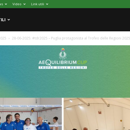
ws
Video
Link utili
ILI
2025
28-06-2025: #tdr2025 – Puglia protagonista al Trofeo delle Regioni 2025