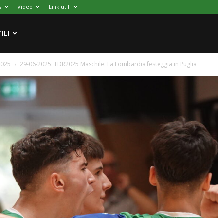
s
Video
Link utili
ILI
2025
29-06-2025: TDR2025 Maschile: La Lombardia festeggia in Puglia