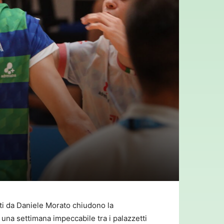
ati da Daniele Morato chiudono la
i una settimana impeccabile tra i palazzetti