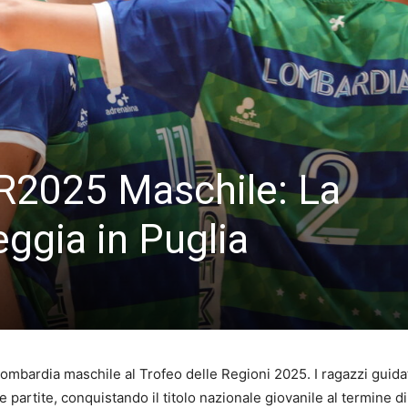
R2025 Maschile: La
ggia in Puglia
Lombardia maschile al Trofeo delle Regioni 2025. I ragazzi guid
te partite, conquistando il titolo nazionale giovanile al termine d