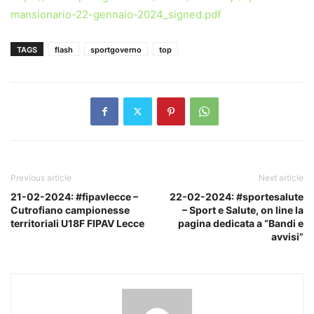
mansionario-22-gennaio-2024_signed.pdf
TAGS
flash
sportgoverno
top
Previous article
Next article
21-02-2024: #fipavlecce –
22-02-2024: #sportesalute
Cutrofiano campionesse
– Sport e Salute, on line la
territoriali U18F FIPAV Lecce
pagina dedicata a “Bandi e
avvisi”