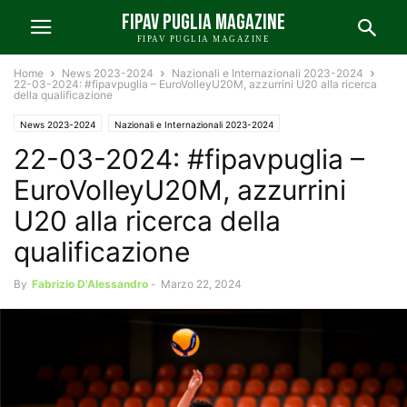
FIPAV PUGLIA MAGAZINE
FIPAV PUGLIA MAGAZINE
Home
News 2023-2024
Nazionali e Internazionali 2023-2024
22-03-2024: #fipavpuglia – EuroVolleyU20M, azzurrini U20 alla ricerca
della qualificazione
News 2023-2024
Nazionali e Internazionali 2023-2024
22-03-2024: #fipavpuglia –
News FIPAV Puglia 2023-2024
EuroVolleyU20M, azzurrini
U20 alla ricerca della
qualificazione
By
Fabrizio D'Alessandro
-
Marzo 22, 2024