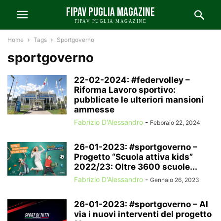
FIPAV PUGLIA MAGAZINE
FIPAV PUGLIA MAGAZINE
Home
Tags
Sportgoverno
sportgoverno
22-02-2024: #federvolley –
Riforma Lavoro sportivo:
pubblicate le ulteriori mansioni
ammesse
Fabrizio D'Alessandro
-
Febbraio 22, 2024
26-01-2023: #sportgoverno –
Progetto “Scuola attiva kids”
2022/23: Oltre 3600 scuole...
Fabrizio D'Alessandro
-
Gennaio 26, 2023
26-01-2023: #sportgoverno – Al
via i nuovi interventi del progetto