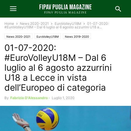
FIPAV PUGLIA MAGAZINE
FIPAV PUGLIA MAGAZINE
Home
News 2020-2021
EuroVolleyU18M
01-07-2020:
#EuroVolleyU18M – Dal 6 luglio al 6 agosto azzurrini U18 a...
News 2020-2021
EuroVolleyU18M
News 2019-2020
01-07-2020:
News FIPAV Lecce 2019-2020
News Puglia 2019-2020
#EuroVolleyU18M – Dal 6
luglio al 6 agosto azzurrini
U18 a Lecce in vista
dell’Europeo di categoria
By
Fabrizio D'Alessandro
-
Luglio 1, 2020