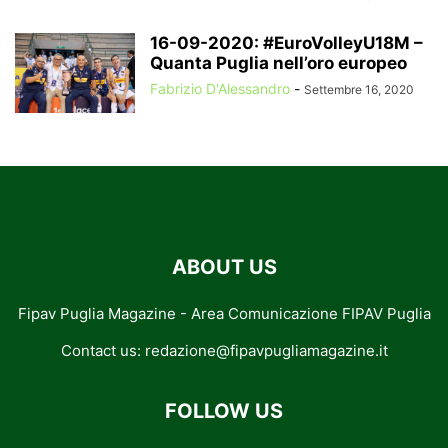
16-09-2020: #EuroVolleyU18M –
Quanta Puglia nell’oro europeo
Fabrizio D'Alessandro
-
Settembre 16, 2020
ABOUT US
Fipav Puglia Magazine - Area Comunicazione FIPAV Puglia
Contact us:
redazione@fipavpugliamagazine.it
FOLLOW US