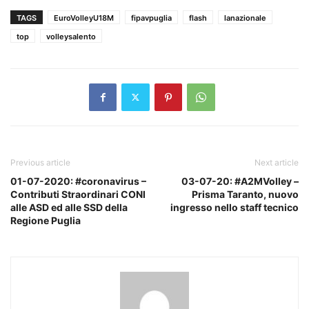
TAGS
EuroVolleyU18M
fipavpuglia
flash
lanazionale
top
volleysalento
Previous article
Next article
01-07-2020: #coronavirus –
03-07-20: #A2MVolley –
Contributi Straordinari CONI
Prisma Taranto, nuovo
alle ASD ed alle SSD della
ingresso nello staff tecnico
Regione Puglia