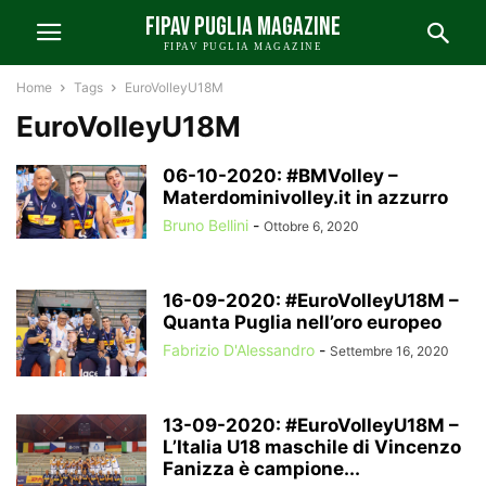
FIPAV PUGLIA MAGAZINE
FIPAV PUGLIA MAGAZINE
Home
Tags
EuroVolleyU18M
EuroVolleyU18M
06-10-2020: #BMVolley –
Materdominivolley.it in azzurro
Bruno Bellini
-
Ottobre 6, 2020
16-09-2020: #EuroVolleyU18M –
Quanta Puglia nell’oro europeo
Fabrizio D'Alessandro
-
Settembre 16, 2020
13-09-2020: #EuroVolleyU18M –
L’Italia U18 maschile di Vincenzo
Fanizza è campione...