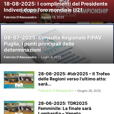
18-08-2025: I complimenti del Presidente
Indiveri dopo l’oro mondiale U21
Fabrizio D'Alessandro
-
Agosto 18, 2025
08-07-2025: Consulta Regionale FIPAV
Puglia, i punti principali delle
determinazioni
Fabrizio D'Alessandro
-
Luglio 8, 2025
28-06-2025: #tdr2025 – Il Trofeo
delle Regioni verso l’ultimo atto:
sarà...
Fabrizio D'Alessandro
-
Giugno 28, 2025
28-06-2025: TDR2025
Femminile: La finale sarà
Lombardia – Veneto