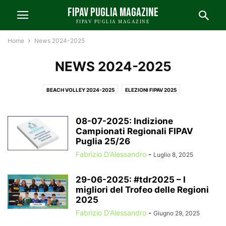
FIPAV PUGLIA MAGAZINE
FIPAV PUGLIA MAGAZINE
Home
News 2024-2025
NEWS 2024-2025
BEACH VOLLEY 2024-2025
ELEZIONI FIPAV 2025
LO ZOOM DI FIPAV PUGLIA 2024-2025
NAZIONALI E INTERNAZIONALI 2024-2025
NEWS A 2024-2025
08-07-2025: Indizione
NEWS B 2024-2025
Campionati Regionali FIPAV
NEWS C-D 2024-2025
Puglia 25/26
NEWS FIPAV BARI-FOGGIA 2024-2025
NEWS FIPAV LECCE 2024-2025
Fabrizio D'Alessandro
-
Luglio 8, 2025
NEWS FIPAV PUGLIA 2024-2025
NEWS FIPAV TARANTO 2024-2025
PUNTO SUI CAMPIONATI 2024-2025
VOLLEY GIOVANILE 2024-2025
29-06-2025: #tdr2025 – I
migliori del Trofeo delle Regioni
2025
Fabrizio D'Alessandro
-
Giugno 29, 2025