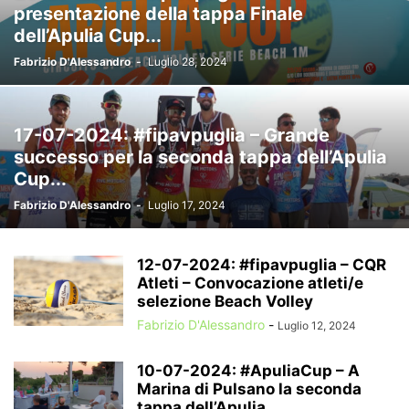
presentazione della tappa Finale
dell’Apulia Cup...
Fabrizio D'Alessandro
-
Luglio 28, 2024
17-07-2024: #fipavpuglia – Grande
successo per la seconda tappa dell’Apulia
Cup...
Fabrizio D'Alessandro
-
Luglio 17, 2024
12-07-2024: #fipavpuglia – CQR
Atleti – Convocazione atleti/e
selezione Beach Volley
Fabrizio D'Alessandro
-
Luglio 12, 2024
10-07-2024: #ApuliaCup – A
Marina di Pulsano la seconda
tappa dell’Apulia...