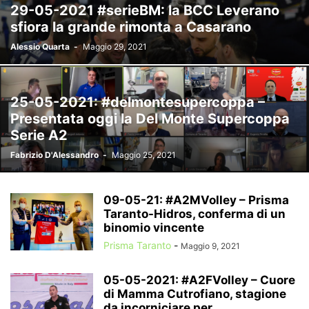
29-05-2021 #serieBM: la BCC Leverano
sfiora la grande rimonta a Casarano
Alessio Quarta
-
Maggio 29, 2021
25-05-2021: #delmontesupercoppa –
Presentata oggi la Del Monte Supercoppa
Serie A2
Fabrizio D'Alessandro
-
Maggio 25, 2021
09-05-21: #A2MVolley – Prisma
Taranto-Hidros, conferma di un
binomio vincente
Prisma Taranto
-
Maggio 9, 2021
05-05-2021: #A2FVolley – Cuore
di Mamma Cutrofiano, stagione
da incorniciare per...