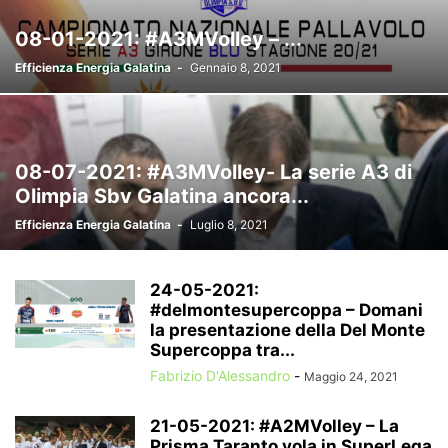
08-01-2021: #A3MVolley – ...
Efficienza Energia Galatina
-
Gennaio 8, 2021
08-07-2021: #A3MVolley- La serie A3 di
Olimpia Sbv Galatina ancora...
Efficienza Energia Galatina
-
Luglio 8, 2021
24-05-2021:
#delmontesupercoppa – Domani
la presentazione della Del Monte
Supercoppa tra...
Fabrizio D'Alessandro
-
Maggio 24, 2021
21-05-2021: #A2MVolley – La
Prisma Taranto vola in SuperLega