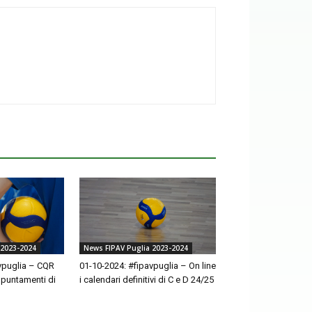
 2023-2024
News FIPAV Puglia 2023-2024
vpuglia – CQR
01-10-2024: #fipavpuglia – On line
ppuntamenti di
i calendari definitivi di C e D 24/25