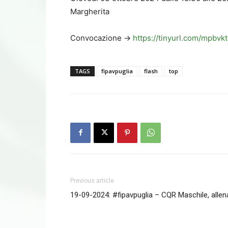
Margherita
Convocazione ->
https://tinyurl.com/mpbvk
TAGS
fipavpuglia
flash
top
Previous article
19-09-2024: #fipavpuglia – CQR Maschile, alle