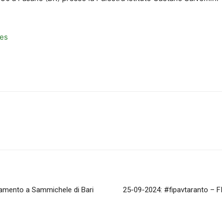
tes
namento a Sammichele di Bari
25-09-2024: #fipavtaranto – F