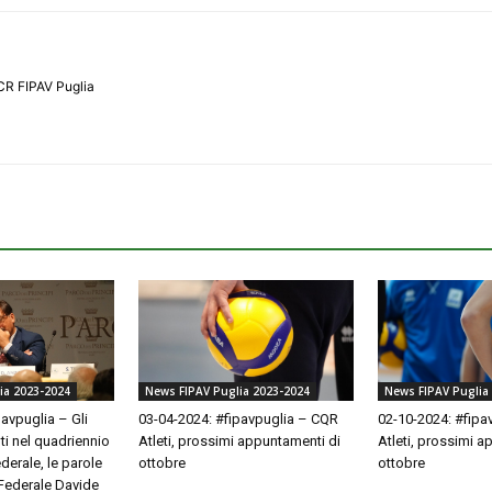
CR FIPAV Puglia
News FIPAV Puglia 2023-2024
News FIPAV Puglia
ia 2023-2024
03-04-2024: #fipavpuglia – CQR
02-10-2024: #fipa
avpuglia – Gli
Atleti, prossimi appuntamenti di
Atleti, prossimi a
nti nel quadriennio
ottobre
ottobre
derale, le parole
 Federale Davide