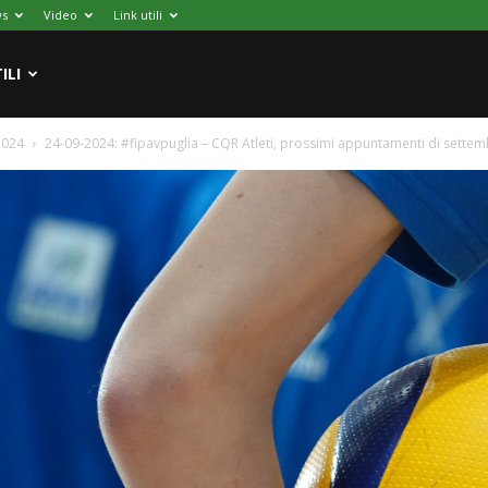
s
Video
Link utili
ILI
2024
24-09-2024: #fipavpuglia – CQR Atleti, prossimi appuntamenti di settem