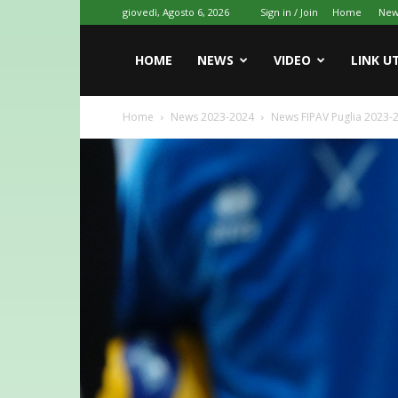
giovedì, Agosto 6, 2026
Sign in / Join
Home
New
HOME
NEWS
VIDEO
LINK UT
Home
News 2023-2024
News FIPAV Puglia 2023-