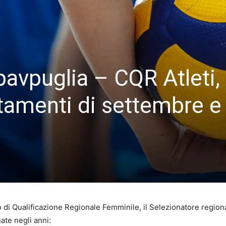
pavpuglia – CQR Atleti,
tamenti di settembre e
o di Qualificazione Regionale Femminile, il Selezionatore region
ate negli anni: