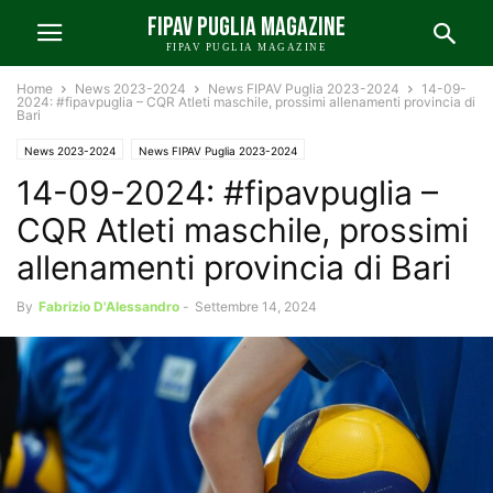
FIPAV PUGLIA MAGAZINE
FIPAV PUGLIA MAGAZINE
Home
News 2023-2024
News FIPAV Puglia 2023-2024
14-09-
2024: #fipavpuglia – CQR Atleti maschile, prossimi allenamenti provincia di
Bari
News 2023-2024
News FIPAV Puglia 2023-2024
14-09-2024: #fipavpuglia –
CQR Atleti maschile, prossimi
allenamenti provincia di Bari
By
Fabrizio D'Alessandro
-
Settembre 14, 2024