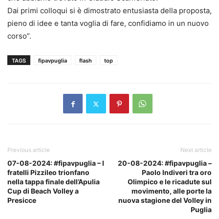
Dai primi colloqui si è dimostrato entusiasta della proposta,
pieno di idee e tanta voglia di fare, confidiamo in un nuovo
corso”.
TAGS
fipavpuglia
flash
top
Previous article
Next article
07-08-2024: #fipavpuglia – I
20-08-2024: #fipavpuglia –
fratelli Pizzileo trionfano
Paolo Indiveri tra oro
nella tappa finale dell’Apulia
Olimpico e le ricadute sul
Cup di Beach Volley a
movimento, alle porte la
Presicce
nuova stagione del Volley in
Puglia