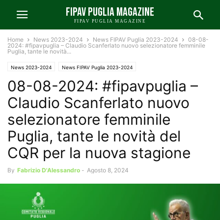
FIPAV PUGLIA MAGAZINE
FIPAV PUGLIA MAGAZINE
Home
News 2023-2024
News FIPAV Puglia 2023-2024
08-08-
2024: #fipavpuglia – Claudio Scanferlato nuovo selezionatore femminile
Puglia, tante le novità...
News 2023-2024
News FIPAV Puglia 2023-2024
08-08-2024: #fipavpuglia –
Claudio Scanferlato nuovo
selezionatore femminile
Puglia, tante le novità del
CQR per la nuova stagione
By
Fabrizio D'Alessandro
-
Agosto 8, 2024