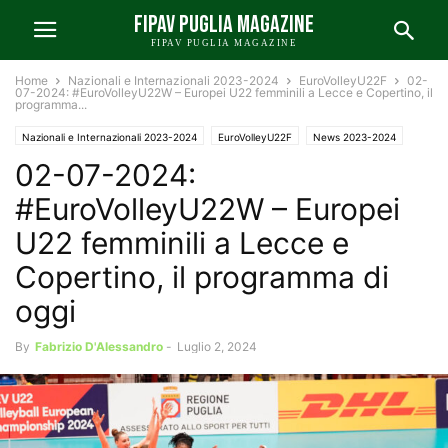
FIPAV PUGLIA MAGAZINE
FIPAV PUGLIA MAGAZINE
Home
Nazionali e Internazionali 2023-2024
EuroVolleyU22F
02-
07-2024: #EuroVolleyU22W – Europei U22 femminili a Lecce e Copertino, il
programma...
Nazionali e Internazionali 2023-2024
EuroVolleyU22F
News 2023-2024
02-07-2024:
News FIPAV Puglia 2023-2024
#EuroVolleyU22W – Europei
U22 femminili a Lecce e
Copertino, il programma di
oggi
By
Fabrizio D'Alessandro
-
Luglio 2, 2024