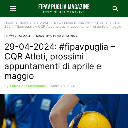
FIPAV PUGLIA MAGAZINE
FIPAV PUGLIA MAGAZINE
Home
News 2023-2024
News FIPAV Puglia 2023-2024
29-04-
2024: #fipavpuglia – CQR Atleti, prossimi appuntamenti di aprile e maggio
News 2023-2024
News FIPAV Puglia 2023-2024
29-04-2024: #fipavpuglia –
CQR Atleti, prossimi
appuntamenti di aprile e
maggio
By
Fabrizio D'Alessandro
-
Aprile 29, 2024