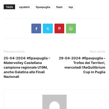
TAGS
cqratleti
fipavpuglia
flash
top
Previous article
Next article
25-04-2024: #fipavpuglia –
29-04-2024: #fipavpuglia –
Matervolley Castellana
Trofeo dei Territori,
campione regionale U19M,
mercoledì l’AeQuilibrium
anche Galatina alle Finali
Cup in Puglia
Nazionali