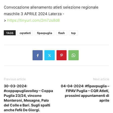
Convocazione allenamento atleti selezione regionale
maschile 3 APRILE 2024 Laterza -
>
https://tinyurl.com/2m7zs8d8
TAGS
cqratleti
fipavpuglia
flash
top
Previous article
Next article
30-03-2024:
04-04-2024: #fipavpuglia –
#coppapugliavolley – Coppa
FIPAV Puglia – CQR Atleti,
Puglia 23/24, vincono
prossimi appuntamenti di
Monteroni, Mesagne, Palo
aprile
del Colle e Bari. Sugli spalti
anche Fefè De Giorgi.