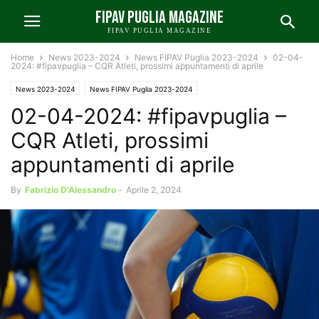
FIPAV PUGLIA MAGAZINE
FIPAV PUGLIA MAGAZINE
Home
News 2023-2024
News FIPAV Puglia 2023-2024
02-04-
2024: #fipavpuglia – CQR Atleti, prossimi appuntamenti di aprile
News 2023-2024
News FIPAV Puglia 2023-2024
02-04-2024: #fipavpuglia –
CQR Atleti, prossimi
appuntamenti di aprile
By
Fabrizio D'Alessandro
-
Aprile 2, 2024