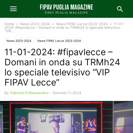
FIPAV PUGLIA MAGAZINE
FIPAV PUGLIA MAGAZINE
Home
News 2023-2024
News FIPAV Lecce 2023-2024
11-01-
2024: #fipavlecce – Domani in onda su TRMh24 lo speciale televisivo
“VIP...
News 2023-2024
News FIPAV Lecce 2023-2024
11-01-2024: #fipavlecce –
Domani in onda su TRMh24
lo speciale televisivo “VIP
FIPAV Lecce”
By
Fabrizio D'Alessandro
-
Gennaio 11, 2024