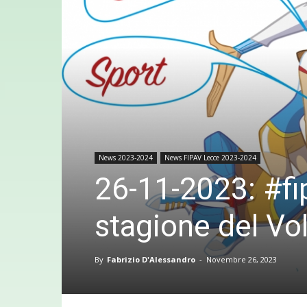
News 2023-2024
News FIPAV Lecce 2023-2024
26-11-2023: #fip
stagione del Vo
By
Fabrizio D'Alessandro
-
Novembre 26, 2023