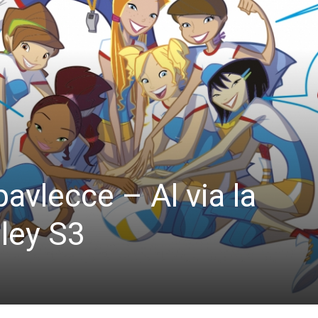
avlecce – Al via la
lley S3