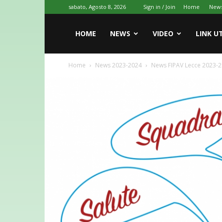
sabato, Agosto 8, 2026
Sign in / Join
Home
New
HOME
NEWS
VIDEO
LINK UT
Home
News 2023-2024
News FIPAV Lecce 2023-