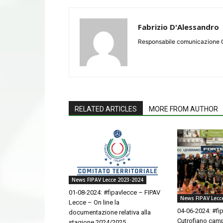
Fabrizio D'Alessandro
Responsabile comunicazione 
RELATED ARTICLES
MORE FROM AUTHOR
News FIPAV Lecce 2023-2024
01-08-2024: #fipavlecce – FIPAV
News FIPAV Lecc
Lecce – On line la
04-06-2024: #fi
documentazione relativa alla
Cutrofiano campi
stagione 2024/2025