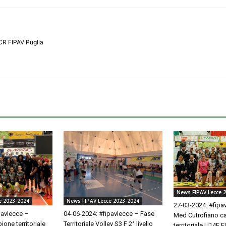
CR FIPAV Puglia
News FIPAV Lecce 
News FIPAV Lecce 2023-2024
e 2023-2024
27-03-2024: #fipa
04-06-2024: #fipavlecce – Fase
pavlecce –
Med Cutrofiano 
Territoriale Volley S3 F 2° livello
one territoriale
territoriale U14F 