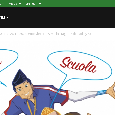
s
Video
Link utili
ILI
2024
26-11-2023: #fipavlecce – Al via la stagione del Volley S3