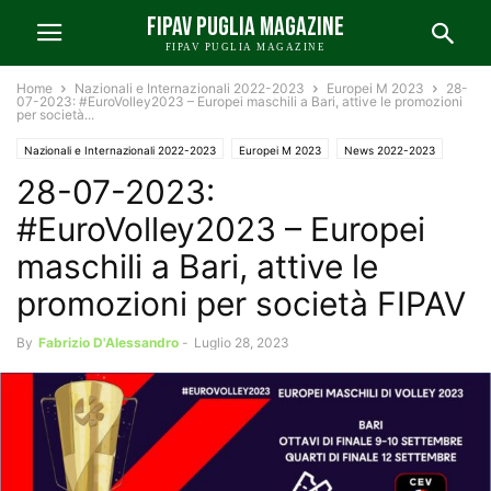
FIPAV PUGLIA MAGAZINE
FIPAV PUGLIA MAGAZINE
Home
Nazionali e Internazionali 2022-2023
Europei M 2023
28-
07-2023: #EuroVolley2023 – Europei maschili a Bari, attive le promozioni
per società...
Nazionali e Internazionali 2022-2023
Europei M 2023
News 2022-2023
28-07-2023:
News FIPAV Puglia 2022-2023
#EuroVolley2023 – Europei
maschili a Bari, attive le
promozioni per società FIPAV
By
Fabrizio D'Alessandro
-
Luglio 28, 2023