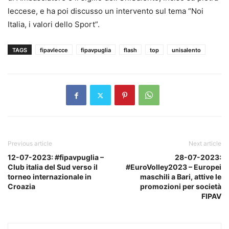
leccese, e ha poi discusso un intervento sul tema “Noi
Italia, i valori dello Sport”.
TAGS
fipavlecce
fipavpuglia
flash
top
unisalento
Previous article
Next article
12-07-2023: #fipavpuglia –
28-07-2023:
Club italia del Sud verso il
#EuroVolley2023 – Europei
torneo internazionale in
maschili a Bari, attive le
Croazia
promozioni per società
FIPAV