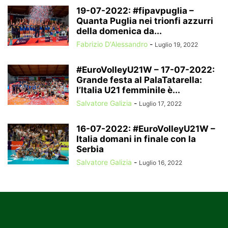
19-07-2022: #fipavpuglia –
Quanta Puglia nei trionfi azzurri
della domenica da...
Fabrizio D'Alessandro
-
Luglio 19, 2022
#EuroVolleyU21W – 17-07-2022:
Grande festa al PalaTatarella:
l’Italia U21 femminile è...
Salvatore Galizia
-
Luglio 17, 2022
16-07-2022: #EuroVolleyU21W –
Italia domani in finale con la
Serbia
Salvatore Galizia
-
Luglio 16, 2022