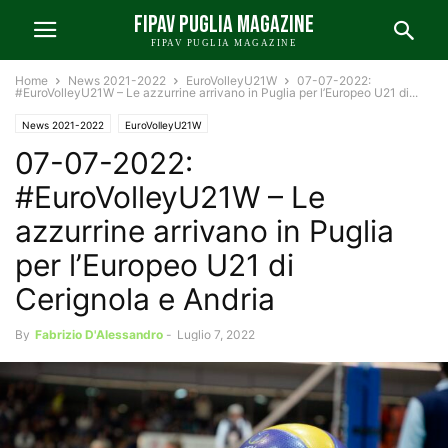
FIPAV PUGLIA MAGAZINE
FIPAV PUGLIA MAGAZINE
Home
News 2021-2022
EuroVolleyU21W
07-07-2022:
#EuroVolleyU21W – Le azzurrine arrivano in Puglia per l’Europeo U21 di...
News 2021-2022
EuroVolleyU21W
07-07-2022:
#EuroVolleyU21W – Le
azzurrine arrivano in Puglia
per l’Europeo U21 di
Cerignola e Andria
By
Fabrizio D'Alessandro
-
Luglio 7, 2022