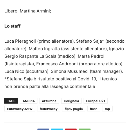
Libero: Martina Armini;
Lo staff
Luca Pieragnoli (primo allenatore), Stefano Saja* (secondo
allenatore), Matteo Ingratta (assistente allenatore), Ignazio
Sergio Raspante La Scala (medico), Marta Pedroli
(fisioterapista), Francesco Andreoni (preparatore atletico),
Luca Nico (scoutman), Simona Musumeci (team manager).
*Stefano Saja è risultato positivo al Covid-19, il tecnico
non prende parte alla rassegna continentale
TAGS
ANDRIA
azzurrine
Cerignola
Europei U21
EuroVolleyU21W
federvolley
fipav puglia
flash
top