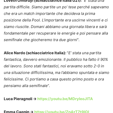
Loveth Omoruyi (schiacciatrice Italia U21):
“
E’ stata una
partita difficile. Siamo partite un po’ tese perché sapevamo
che era un match importante che decideva la prima
posizione della Pool. L’importante era uscirne vincenti e ci
siamo riuscite. Domani abbiamo una giornata libera e sarà
fondamentale per recuperare le energie e poi pensare alla
semifinale che giocheremo tra due giorni
”.
Alice Nardo (schiacciatrice Italia):
“
E’ stata una partita
fantastica, davvero emozionante. Il pubblico ha fatto il 90%
del lavoro. Sono stati fantastici, noi eravamo sotto 2-0 in
una situazione difficilissima, ma l’abbiamo spuntata e siamo
felicissime. Ci portiamo a casa questo primo posto e ora
pensiamo alla semifinale
”.
Luca Pieragnoli ->
https://youtu.be/MDryleoJlTA
Emma Cagnin ->
https://youtu.be/Zn4zT7t9IOI