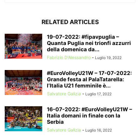
RELATED ARTICLES
19-07-2022: #fipavpuglia –
Quanta Puglia nei trionfi azzurri
della domenica da...
Fabrizio D'Alessandro
-
Luglio 19, 2022
#EuroVolleyU21W – 17-07-2022:
Grande festa al PalaTatarella:
l’Italia U21 femminile è...
Salvatore Galizia
-
Luglio 17, 2022
16-07-2022: #EuroVolleyU21W –
Italia domani in finale con la
Serbia
Salvatore Galizia
-
Luglio 16, 2022