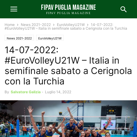
FIPAV PUGLIA MAGAZINE
FIPAV PUGLIA MAGAZINE
Home
News 2021-2022
EuroVolleyU21W
14-07-2022:
#EuroVolleyU21W – Italia in semifinale sabato a Cerignola con la Turchia
News 2021-2022
EuroVolleyU21W
14-07-2022:
#EuroVolleyU21W – Italia in
semifinale sabato a Cerignola
con la Turchia
By
Salvatore Galizia
-
Luglio 14, 2022