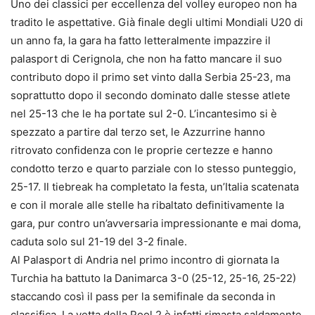
Uno dei classici per eccellenza del volley europeo non ha
tradito le aspettative. Già finale degli ultimi Mondiali U20 di
un anno fa, la gara ha fatto letteralmente impazzire il
palasport di Cerignola, che non ha fatto mancare il suo
contributo dopo il primo set vinto dalla Serbia 25-23, ma
soprattutto dopo il secondo dominato dalle stesse atlete
nel 25-13 che le ha portate sul 2-0. L’incantesimo si è
spezzato a partire dal terzo set, le Azzurrine hanno
ritrovato confidenza con le proprie certezze e hanno
condotto terzo e quarto parziale con lo stesso punteggio,
25-17. Il tiebreak ha completato la festa, un’Italia scatenata
e con il morale alle stelle ha ribaltato definitivamente la
gara, pur contro un’avversaria impressionante e mai doma,
caduta solo sul 21-19 del 3-2 finale.
Al Palasport di Andria nel primo incontro di giornata la
Turchia ha battuto la Danimarca 3-0 (25-12, 25-16, 25-22)
staccando così il pass per la semifinale da seconda in
classifica. La vetta della Pool 2 è infatti rimasta saldamente