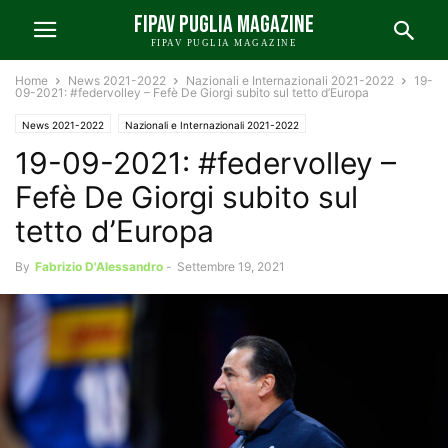
FIPAV PUGLIA MAGAZINE
FIPAV PUGLIA MAGAZINE
Home
News 2021-2022
Nazionali e Internazionali 2021-2022
19-
09-2021: #federvolley – Fefè De Giorgi subito sul tetto d’Europa
News 2021-2022
Nazionali e Internazionali 2021-2022
19-09-2021: #federvolley –
News FIPAV Puglia 2021-2022
Fefè De Giorgi subito sul
tetto d’Europa
By
Fabrizio D'Alessandro
-
Settembre 19, 2021