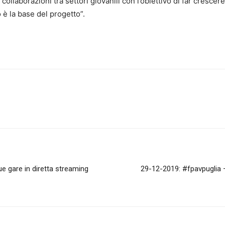
collaborazioni tra settori giovanili con l’obiettivo di far crescere 
è la base del progetto”.
ue gare in diretta streaming
29-12-2019: #fpavpuglia – 