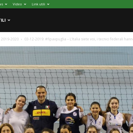
ws
Video
Link utili
ILI
li 2019-2020
03-12-2019: #fipavpuglia – L’Italia siete voi, i tecnici federali hann