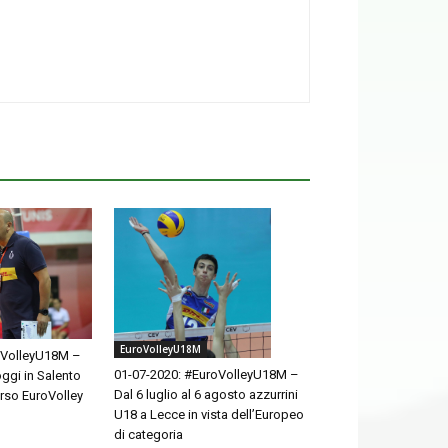
EuroVolleyU18M
oVolleyU18M –
01-07-2020: #EuroVolleyU18M –
oggi in Salento
Dal 6 luglio al 6 agosto azzurrini
rso EuroVolley
U18 a Lecce in vista dell’Europeo
di categoria