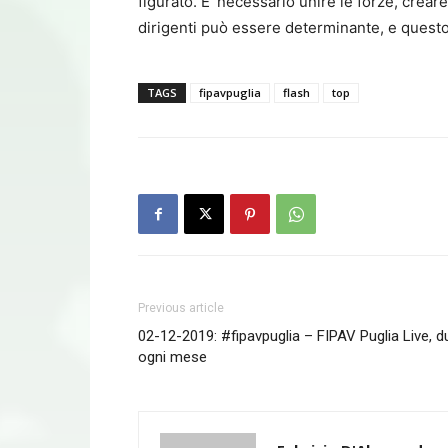
figurato. E’ necessario unire le forze, creare 
dirigenti può essere determinante, e questo 
TAGS
fipavpuglia
flash
top
Previous article
02-12-2019: #fipavpuglia – FIPAV Puglia Live, d
ogni mese