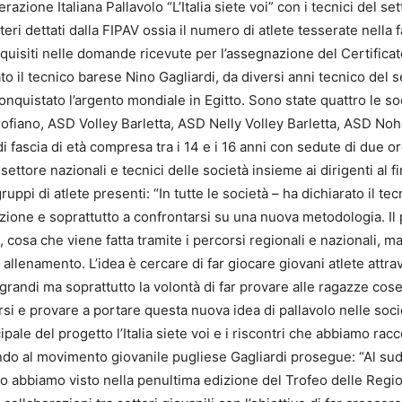
erazione Italiana Pallavolo “L’Italia siete voi” con i tecnici del 
iteri dettati dalla FIPAV ossia il numero di atlete tesserate nella
quisiti nelle domande ricevute per l’assegnazione del Certificat
to il tecnico barese Nino Gagliardi, da diversi anni tecnico del s
uistato l’argento mondiale in Egitto. Sono state quattro le soci
iano, ASD Volley Barletta, ASD Nelly Volley Barletta, ASD Noha 
di fascia di età compresa tra i 14 e i 16 anni con sedute di due or
settore nazionali e tecnici delle società insieme ai dirigenti al fi
ruppi di atlete presenti: “In tutte le società – ha dichiarato il t
izione e soprattutto a confrontarsi su una nuova metodologia. Il
e, cosa che viene fatta tramite i percorsi regionali e nazionali, m
 allenamento. L’idea è cercare di far giocare giovani atlete attrav
grandi ma soprattutto la volontà di far provare alle ragazze cose c
i e provare a portare questa nuova idea di pallavolo nelle societ
cipale del progetto l’Italia siete voi e i riscontri che abbiamo raccol
do al movimento giovanile pugliese Gagliardi prosegue: “Al sud 
, lo abbiamo visto nella penultima edizione del Trofeo delle Reg