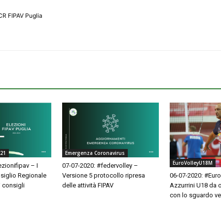
CR FIPAV Puglia
021
Emergenza Coronavirus
EuroVolleyU18M
zionifipav – I
07-07-2020: #federvolley –
nsiglio Regionale
Versione 5 protocollo ripresa
06-07-2020: #Eur
i consigli
delle attività FIPAV
Azzurrini U18 da 
con lo sguardo ve