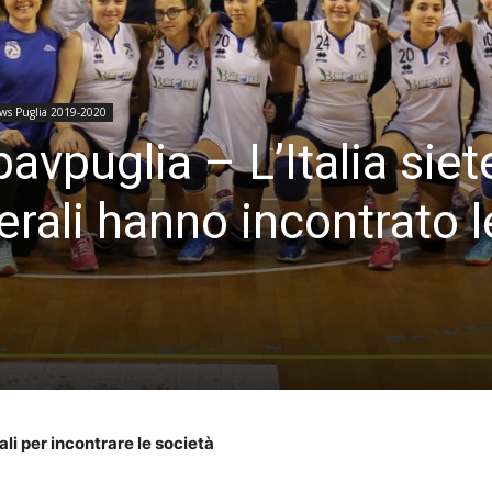
ws Puglia 2019-2020
avpuglia – L’Italia siet
derali hanno incontrato l
nali per incontrare le società