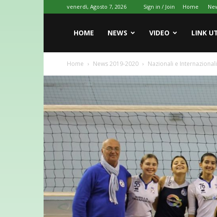
venerdì, Agosto 7, 2026
Sign in / Join
Home
Ne
HOME
NEWS
VIDEO
LINK UT
Home
News 2019-2020
Nazionali e Internaziona