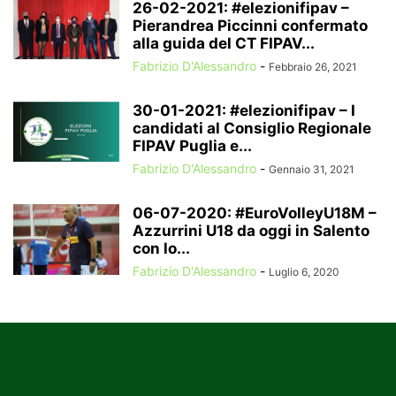
26-02-2021: #elezionifipav –
Pierandrea Piccinni confermato
alla guida del CT FIPAV...
Fabrizio D'Alessandro
-
Febbraio 26, 2021
30-01-2021: #elezionifipav – I
candidati al Consiglio Regionale
FIPAV Puglia e...
Fabrizio D'Alessandro
-
Gennaio 31, 2021
06-07-2020: #EuroVolleyU18M –
Azzurrini U18 da oggi in Salento
con lo...
Fabrizio D'Alessandro
-
Luglio 6, 2020