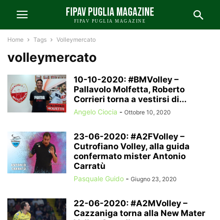
FIPAV PUGLIA MAGAZINE
FIPAV PUGLIA MAGAZINE
Home
Tags
Volleymercato
volleymercato
10-10-2020: #BMVolley –
Pallavolo Molfetta, Roberto
Corrieri torna a vestirsi di...
Angelo Ciocia
-
Ottobre 10, 2020
23-06-2020: #A2FVolley –
Cutrofiano Volley, alla guida
confermato mister Antonio
Carratù
Pasquale Guido
-
Giugno 23, 2020
22-06-2020: #A2MVolley –
Cazzaniga torna alla New Mater