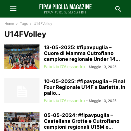
FIPAV PUGLIA MAGAZINE
FIPAV PUGLIA MAGAZINE
Home
Tags
U14FVolley
U14FVolley
13-05-2025: #fipavpuglia –
Cuore di Mamma Cutrofiano
campione regionale Under 14...
Fabrizio D'Alessandro
-
Maggio 13, 2025
10-05-2025: #fipavpuglia – Final
Four Regionale U14F a Barletta, in
palio...
Fabrizio D'Alessandro
-
Maggio 10, 2025
05-05-2024: #fipavpuglia –
Castellana Grotte e Cutrofiano
campioni regionali U15M e...