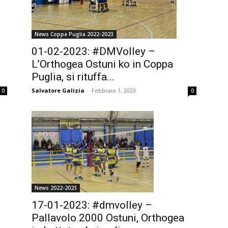
News Coppa Puglia 2022-2023
01-02-2023: #DMVolley –
L’Orthogea Ostuni ko in Coppa
Puglia, si rituffa...
Salvatore Galizia
-
Febbraio 1, 2023
0
0
News 2022-2023
17-01-2023: #dmvolley –
Pallavolo 2000 Ostuni, Orthogea