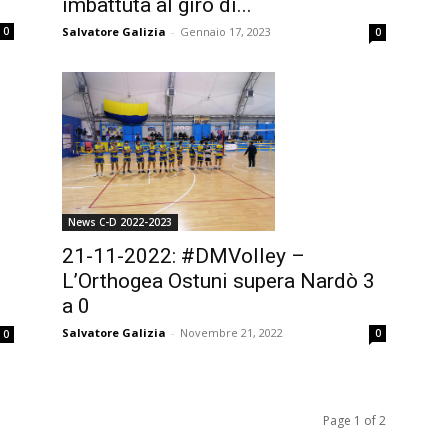
imbattuta al giro di...
Salvatore Galizia
-
Gennaio 17, 2023
0
0
News C-D 2022-2023
21-11-2022: #DMVolley –
L’Orthogea Ostuni supera Nardò 3
a 0
Salvatore Galizia
-
Novembre 21, 2022
0
0
Page 1 of 2