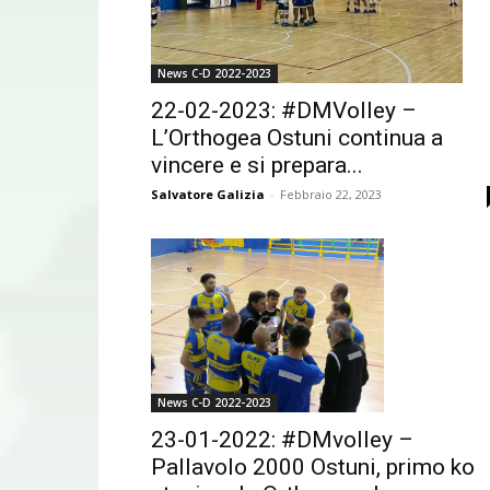
News C-D 2022-2023
22-02-2023: #DMVolley –
L’Orthogea Ostuni continua a
vincere e si prepara...
Salvatore Galizia
-
Febbraio 22, 2023
News C-D 2022-2023
23-01-2022: #DMvolley –
Pallavolo 2000 Ostuni, primo ko