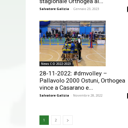
stagionale Orthogea al...
Salvatore Galizia
-
Gennaio 23, 2023
News C-D 2022-2023
28-11-2022: #dmvolley –
Pallavolo 2000 Ostuni, Orthogea
vince a Casarano e...
Salvatore Galizia
-
Novembre 28, 2022
1
2