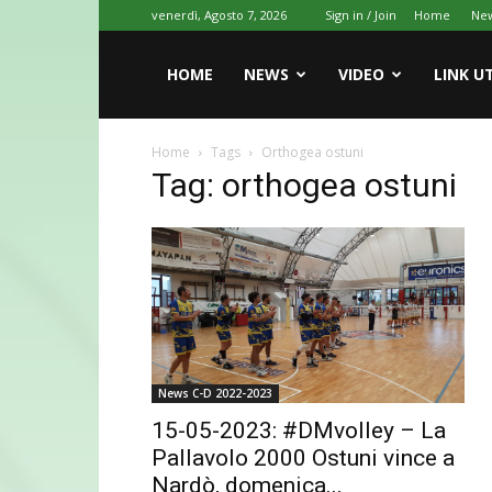
venerdì, Agosto 7, 2026
Sign in / Join
Home
Ne
HOME
NEWS
VIDEO
LINK UT
Home
Tags
Orthogea ostuni
Tag: orthogea ostuni
News C-D 2022-2023
15-05-2023: #DMvolley – La
Pallavolo 2000 Ostuni vince a
Nardò, domenica...