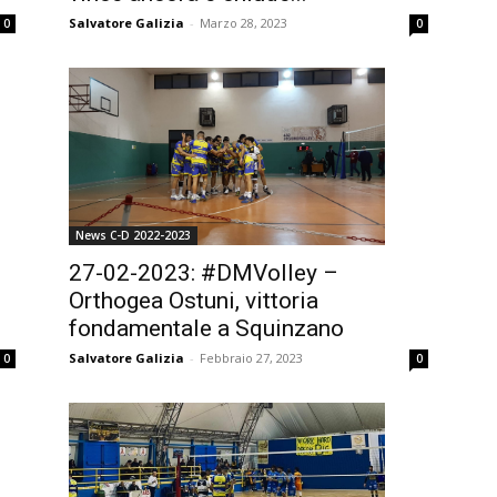
Salvatore Galizia
-
Marzo 28, 2023
0
0
News C-D 2022-2023
27-02-2023: #DMVolley –
Orthogea Ostuni, vittoria
fondamentale a Squinzano
Salvatore Galizia
-
Febbraio 27, 2023
0
0