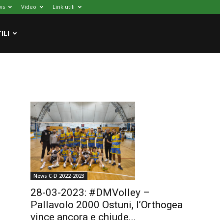
ws
Video
Link utili
ILI
News C-D 2022-2023
28-03-2023: #DMVolley –
Pallavolo 2000 Ostuni, l’Orthogea
vince ancora e chiude...