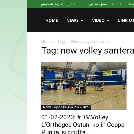
giovedì, Agosto 6, 2026
Sign in / Join
Home
New
HOME
NEWS
VIDEO
LINK UT
Home
Tags
New volley santeramo
Tag: new volley sante
News Coppa Puglia 2022-2023
01-02-2023: #DMVolley –
L’Orthogea Ostuni ko in Coppa
Puglia, si rituffa...