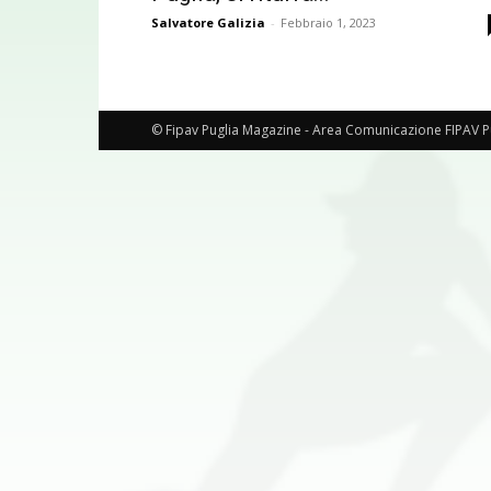
Salvatore Galizia
-
Febbraio 1, 2023
© Fipav Puglia Magazine - Area Comunicazione FIPAV P