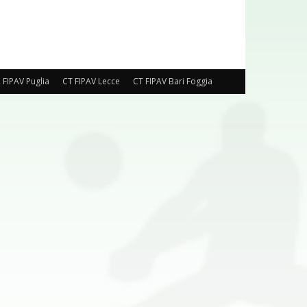
 FIPAV Puglia
CT FIPAV Lecce
CT FIPAV Bari Foggia