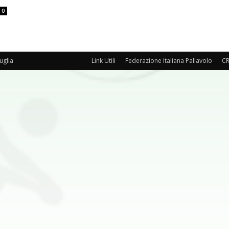
0
uglia
Link Utili
Federazione Italiana Pallavolo
CR