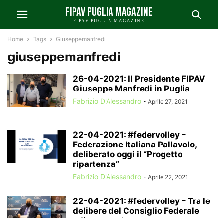
FIPAV PUGLIA MAGAZINE
FIPAV PUGLIA MAGAZINE
Home
Tags
Giuseppemanfredi
giuseppemanfredi
26-04-2021: Il Presidente FIPAV
Giuseppe Manfredi in Puglia
Fabrizio D'Alessandro
-
Aprile 27, 2021
22-04-2021: #federvolley –
Federazione Italiana Pallavolo,
deliberato oggi il “Progetto
ripartenza”
Fabrizio D'Alessandro
-
Aprile 22, 2021
22-04-2021: #federvolley – Tra le
delibere del Consiglio Federale