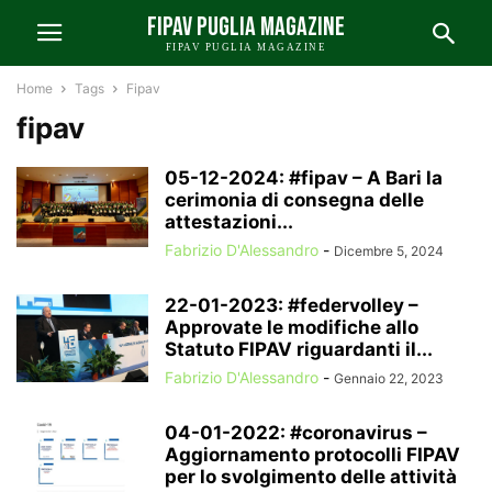
FIPAV PUGLIA MAGAZINE
FIPAV PUGLIA MAGAZINE
Home
Tags
Fipav
fipav
05-12-2024: #fipav – A Bari la
cerimonia di consegna delle
attestazioni...
Fabrizio D'Alessandro
-
Dicembre 5, 2024
22-01-2023: #federvolley –
Approvate le modifiche allo
Statuto FIPAV riguardanti il...
Fabrizio D'Alessandro
-
Gennaio 22, 2023
04-01-2022: #coronavirus –
Aggiornamento protocolli FIPAV
per lo svolgimento delle attività