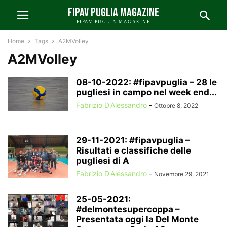
FIPAV PUGLIA MAGAZINE
FIPAV PUGLIA MAGAZINE
Home
Tags
A2MVolley
A2MVolley
08-10-2022: #fipavpuglia – 28 le
pugliesi in campo nel week end...
Fabrizio D'Alessandro
-
Ottobre 8, 2022
29-11-2021: #fipavpuglia –
Risultati e classifiche delle
pugliesi di A
Fabrizio D'Alessandro
-
Novembre 29, 2021
25-05-2021:
#delmontesupercoppa –
Presentata oggi la Del Monte