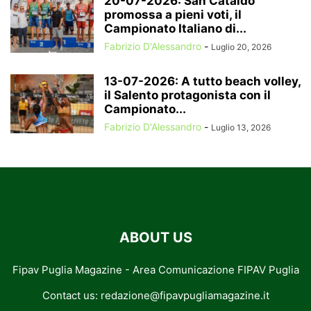
20-07-2026: San Cataldo
promossa a pieni voti, il
Campionato Italiano di...
Fabrizio D'Alessandro
-
Luglio 20, 2026
13-07-2026: A tutto beach volley,
il Salento protagonista con il
Campionato...
Fabrizio D'Alessandro
-
Luglio 13, 2026
ABOUT US
Fipav Puglia Magazine - Area Comunicazione FIPAV Puglia
Contact us:
redazione@fipavpugliamagazine.it