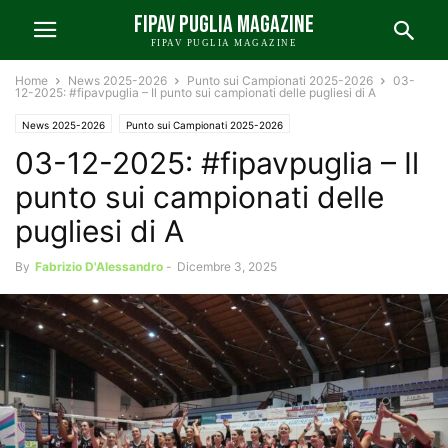
FIPAV PUGLIA MAGAZINE
FIPAV PUGLIA MAGAZINE
Home
News 2025-2026
Punto sui Campionati 2025-2026
03-
12-2025: #fipavpuglia – Il punto sui campionati delle pugliesi di A
News 2025-2026
Punto sui Campionati 2025-2026
03-12-2025: #fipavpuglia – Il
punto sui campionati delle
pugliesi di A
By
Fabrizio D'Alessandro
-
Dicembre 3, 2025