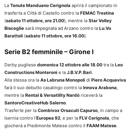
La
Tenute Manduano Cerignola
aprirà il campionato in
trasferta a Città di Castello contro la
FEMAC Trestina
(
sabato 11 ottobre, ore 21.00
), mentre la
Star Volley
Bisceglie
sarà impegnata ad Arzano contro la
Lu.Vo
Barattoli
(
sabato 11 ottobre, ore 16.00
).
Serie B2 femminile – Girone I
Derby pugliese
domenica 12 ottobre alle 18.00
tra la
Leo
Constructions Monteroni
e la
J.B.V.P. Bari
.
Alla stessa ora la
As Labruna Monopoli
di
Piero Acquaviva
farà il suo debutto casalingo contro la
Innova Arabona
,
mentre la
Rental & Versatility Nardò
riceverà la
SantoroCreativeHub Salerno
.
Trasferte per la
Combivox Orsacuti Capurso
, in campo a
Isernia contro l’
Europea 92
, e per la
FLV Cerignola
, che
giocherà a Piedimonte Matese contro il
FAAM Matese
.