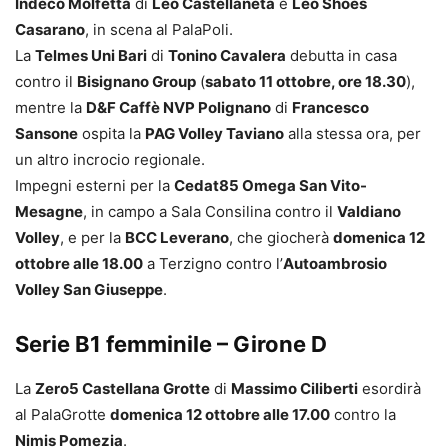
Indeco Molfetta
di
Leo Castellaneta
e
Leo Shoes
Casarano
, in scena al PalaPoli.
La
Telmes Uni Bari
di
Tonino Cavalera
debutta in casa
contro il
Bisignano Group
(
sabato 11 ottobre, ore 18.30
),
mentre la
D&F Caffè NVP Polignano
di
Francesco
Sansone
ospita la
PAG Volley Taviano
alla stessa ora, per
un altro incrocio regionale.
Impegni esterni per la
Cedat85 Omega San Vito-
Mesagne
, in campo a Sala Consilina contro il
Valdiano
Volley
, e per la
BCC Leverano
, che giocherà
domenica 12
ottobre alle 18.00
a Terzigno contro l’
Autoambrosio
Volley San Giuseppe
.
Serie B1 femminile – Girone D
La
Zero5 Castellana Grotte
di
Massimo Ciliberti
esordirà
al PalaGrotte
domenica 12 ottobre alle 17.00
contro la
Nimis Pomezia
.