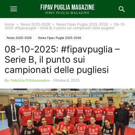
FIPAV PUGLIA MAGAZINE
FIPAV PUGLIA MAGAZINE
Home
News 2025-2026
News Fipav Puglia 2025-2026
08-10-
2025: #fipavpuglia – Serie B, il punto sui campionati delle pugliesi
News 2025-2026
News Fipav Puglia 2025-2026
08-10-2025: #fipavpuglia –
Serie B, il punto sui
campionati delle pugliesi
By
Fabrizio D'Alessandro
-
Ottobre 8, 2025